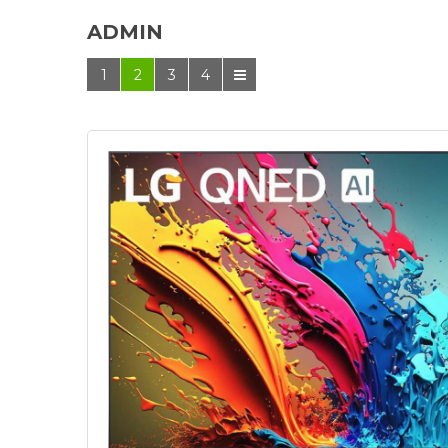
ADMIN
1
2
3
4