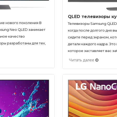
е
QLED телевизоры ку
ние нового поколения В
Телевизоры Samsung QLED 
msung Neo QLED занимает
когда после долгого дня в
ьное качество
сидите перед экраном, ко
оры разработаны для тех,
детали каждого кадра. Это
которое заставляет вас заб
Читать далее